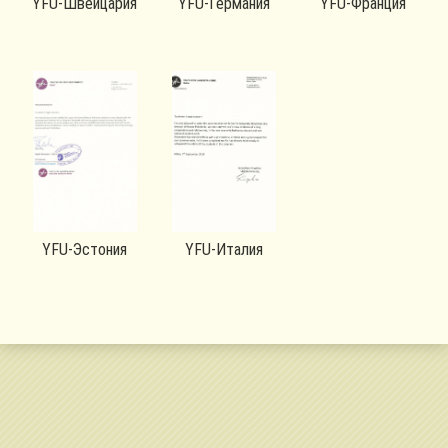
YFU-Швейцария
YFU-Германия
YFU-Франция
YFU-Эстония
YFU-Италия